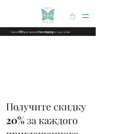
Spend
and recieve
on your order
$50
free shipping
Получите скидку
20% за каждого
приглашенного