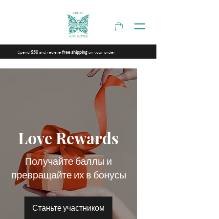
Spend
and recieve
on your order
$50
free shipping
Love Rewards
Получайте баллы и
превращайте их в бонусы
Станьте участником