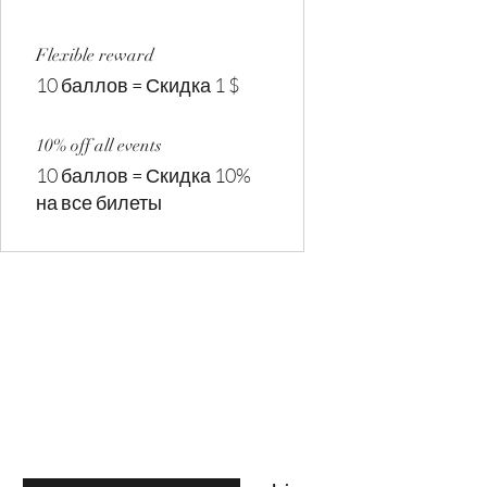
Flexible reward
10 баллов = Скидка 1 $
10% off all events
10 баллов = Скидка 10%
на все билеты
Are you on
the list?
Join to get exclusive offers & discounts
Enter your email here