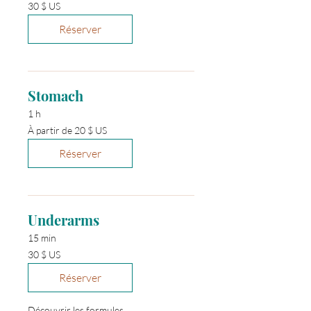
30 dollars
30 $ US
des
États-
Unis
Réserver
Stomach
1 h
À
À partir de 20 $ US
partir
de
20 dollars
Réserver
des
États-
Unis
Underarms
15 min
30 dollars
30 $ US
des
États-
Unis
Réserver
Découvrir les formules