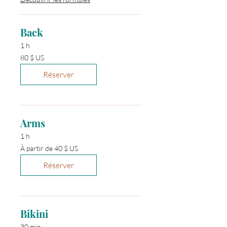
Back
1 h
80 dollars
80 $ US
des
États-
Unis
Réserver
Arms
1 h
À
À partir de 40 $ US
partir
de
40 dollars
Réserver
des
États-
Unis
Bikini
30 min