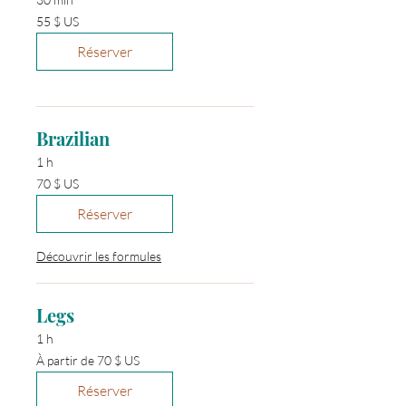
55 dollars
55 $ US
des
États-
Unis
Réserver
Brazilian
1 h
70 dollars
70 $ US
des
États-
Unis
Réserver
Découvrir les formules
Legs
1 h
À
À partir de 70 $ US
partir
de
70 dollars
Réserver
des
États-