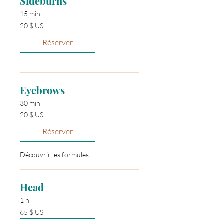
Sideburns
15 min
20 dollars
20 $ US
des
États-
Unis
Réserver
Eyebrows
30 min
20 dollars
20 $ US
des
États-
Unis
Réserver
Découvrir les formules
Head
1 h
65 dollars
65 $ US
des
États-