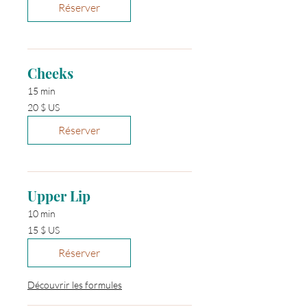
Unis
Réserver
Cheeks
15 min
20 dollars
20 $ US
des
États-
Unis
Réserver
Upper Lip
10 min
15 dollars
15 $ US
des
États-
Unis
Réserver
Découvrir les formules