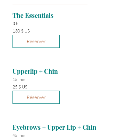
The Essentials
3 h
130 dollars
130 $ US
des
États-
Unis
Réserver
Upperlip + Chin
15 min
25 dollars
25 $ US
des
États-
Unis
Réserver
Eyebrows + Upper Lip + Chin
45 min