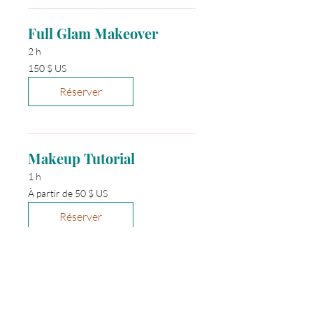
Full Glam Makeover
2 h
150 dollars
150 $ US
des
États-
Unis
Réserver
Makeup Tutorial
1 h
À
À partir de 50 $ US
partir
de
50 dollars
Réserver
des
États-
Unis
Prom/Graduation Makeup
1 h 30 min