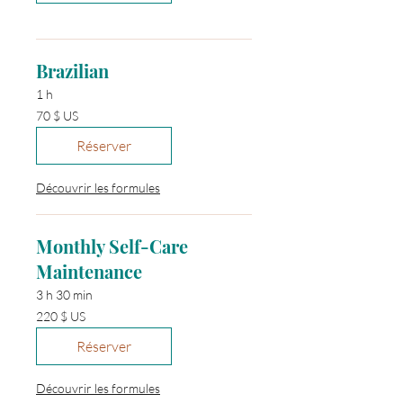
Unis
Brazilian
1 h
70 dollars
70 $ US
des
États-
Unis
Réserver
Découvrir les formules
Monthly Self-Care
Maintenance
3 h 30 min
220 dollars
220 $ US
des
États-
Unis
Réserver
Découvrir les formules