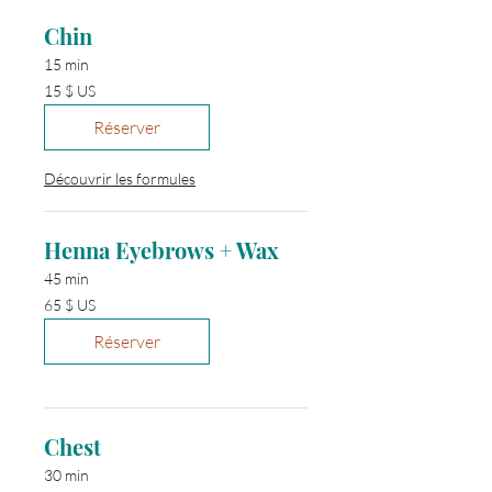
Chin
15 min
15 dollars
15 $ US
des
États-
Unis
Réserver
Découvrir les formules
Henna Eyebrows + Wax
45 min
65 dollars
65 $ US
des
États-
Unis
Réserver
Chest
30 min