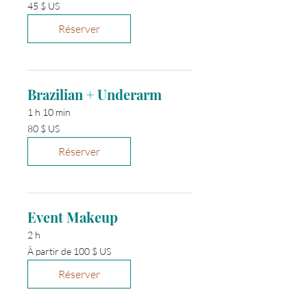
45 dollars
45 $ US
des
États-
Unis
Réserver
Brazilian + Underarm
1 h 10 min
80 dollars
80 $ US
des
États-
Unis
Réserver
Event Makeup
2 h
À
À partir de 100 $ US
partir
de
100 dollars
Réserver
des
États-
Unis