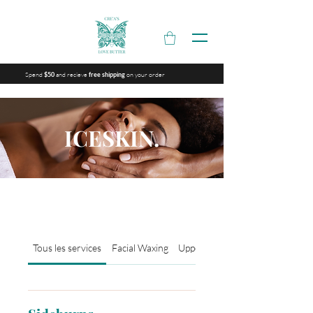
Spend
and recieve
on your order
$50
free shipping
ICESKIN.
Tous les services
Facial Waxing
Upper Body Waxing