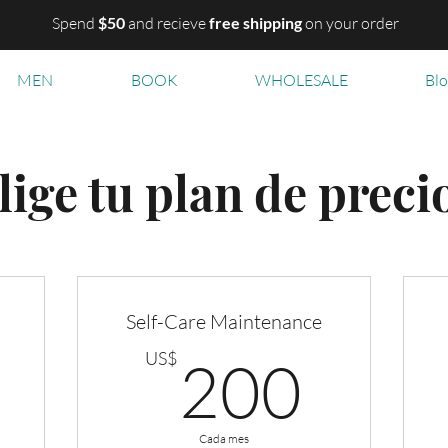
Spend
$50
and recieve
free shipping
on your order
MEN
BOOK
WHOLESALE
Bl
lige tu plan de preci
Self-Care Maintenance
0US$
200
US$
200
Cada mes