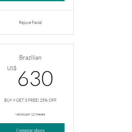
Rejuve Facial
Brazilian
US$
630US$
US$
630
BUY 9 GET 3 FREE| 25% OFF
Válido por 12 meses
Comprar ahora