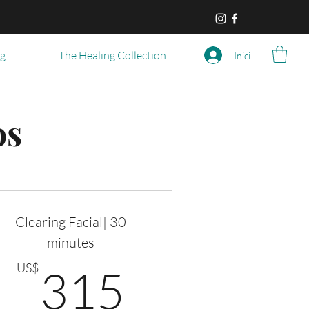
og
The Healing Collection
Iniciar sesión
os
Clearing Facial| 30
minutes
US$
315US$
US$
315