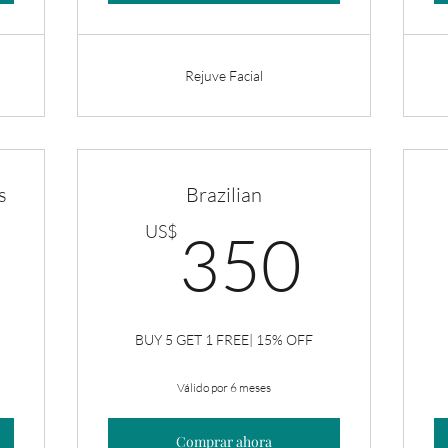
Rejuve Facial
s
Brazilian
585US$
350
US$
350
BUY 5 GET 1 FREE| 15% OFF
Válido por 6 meses
Comprar ahora