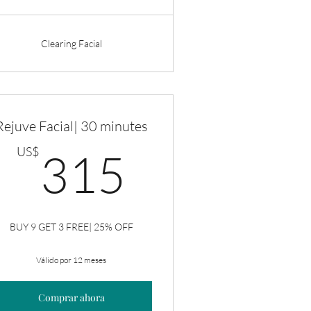
Clearing Facial
Rejuve Facial| 30 minutes
US$
315US$
US$
315
BUY 9 GET 3 FREE| 25% OFF
Válido por 12 meses
Comprar ahora