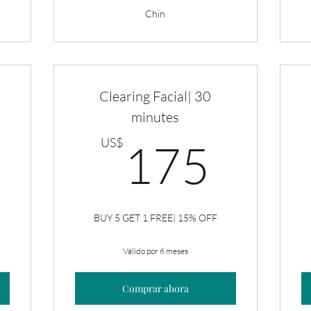
Chin
Clearing Facial| 30
minutes
585US$
175
US$
175
BUY 5 GET 1 FREE| 15% OFF
Válido por 6 meses
Comprar ahora