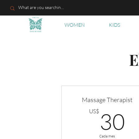
WOMEN
KIDS
E
Massage Therapist
3
US$
30
Cada mes