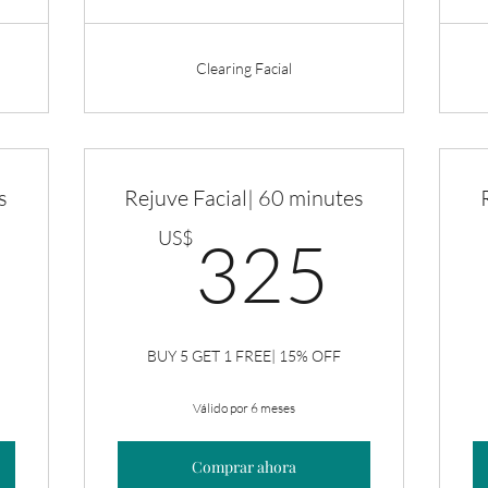
Clearing Facial
s
Rejuve Facial| 60 minutes
175US$
325
US$
325
BUY 5 GET 1 FREE| 15% OFF
Válido por 6 meses
Comprar ahora