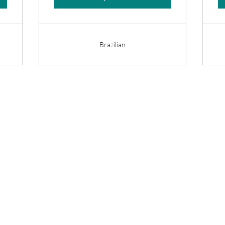
Brazilian
Are you on
the list?
Join to get exclusive offers & discounts