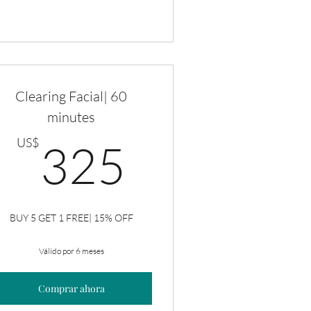
Clearing Facial| 60
minutes
US$
325US$
US$
325
BUY 5 GET 1 FREE| 15% OFF
Válido por 6 meses
Comprar ahora