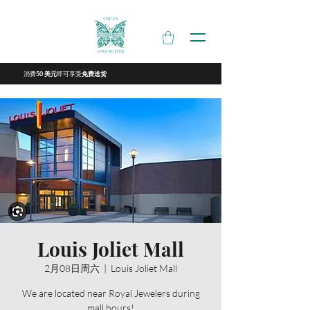
消费
即可享受
50 美元
免费送货
Louis Joliet Mall
2月08日周六
  |  
Louis Joliet Mall
We are located near Royal Jewelers during
mall hours!