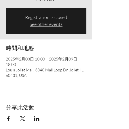
Registration is closed
See other events
時間和地點
2025年2月08日 10:00 – 2025年2月09日
18:00
Louis Joliet Mall, 3340 Mall Loop Dr, Joliet, IL
60431, USA
分享此活動